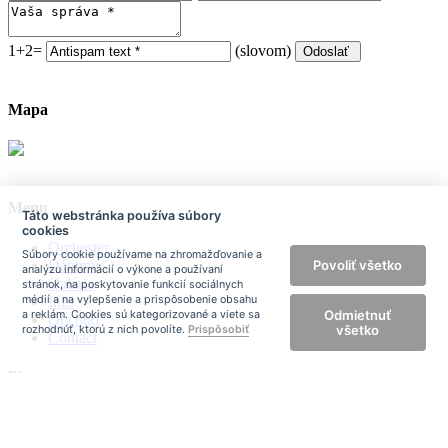
1+2=
(slovom)
Mapa
Menu
Táto webstránka používa súbory
cookies
Orchester
Súbory cookie používame na zhromažďovanie a
Dátumy
Povoliť všetko
analýzu informácií o výkone a používaní
Galéria
stránok, na poskytovanie funkcií sociálnych
Info
médií a na vylepšenie a prispôsobenie obsahu
Odmietnuť
a reklám. Cookies sú kategorizované a viete sa
Obchod
všetko
rozhodnúť, ktorú z nich povolíte.
Prispôsobiť
Contact
Player
Kontaktný formulár