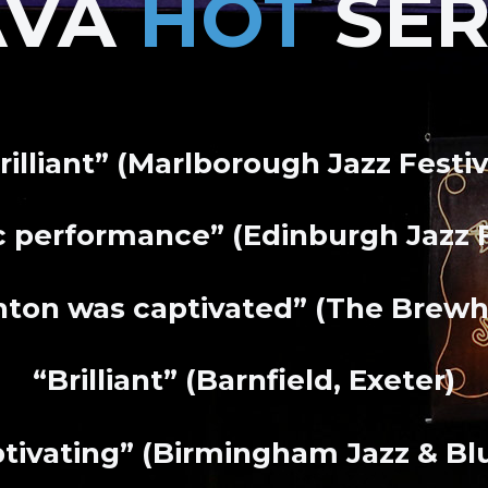
AVA
HOT
SER
rilliant” (Marlborough Jazz Festiv
ic performance” (Edinburgh Jazz F
ton was captivated” (The Brew
“Brilliant” (Barnfield, Exeter)
ptivating” (Birmingham Jazz & Blu