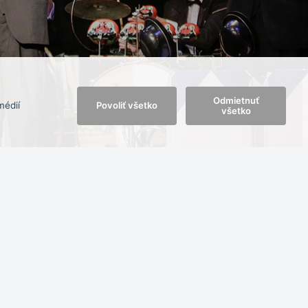
Odmietnuť
médií
Povoliť všetko
všetko