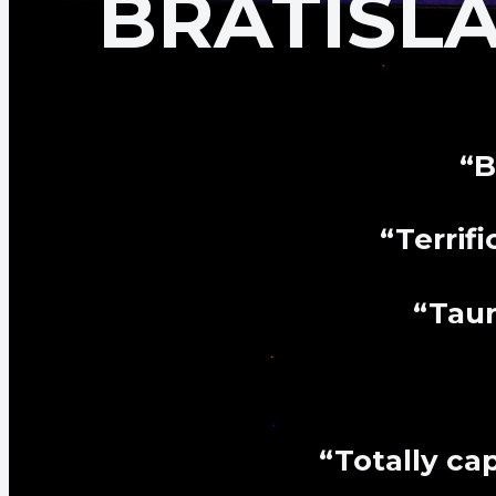
BRATISL
“B
“Terrif
“Taun
“Totally ca