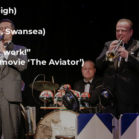
igh)
n, Swansea)
 work!”
movie ‘The Aviator’)