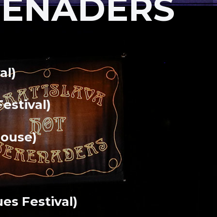
ENADERS
al)
estival)
house)
es Festival)