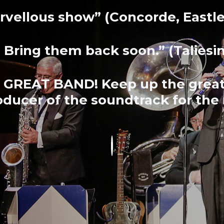
rvellous show” (Concorde, Eastle
t! Bring them back soon.” (Taliesi
 A GREAT BAND! Keep up the great
oducer of the soundtrack for the 