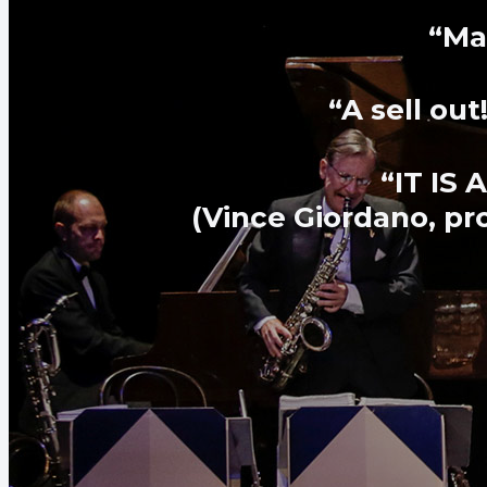
“Ma
“A sell ou
“IT IS
(Vince Giordano, pr