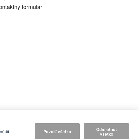
ontaktný formulár
Odmietnuť
médií
Povoliť všetko
všetko