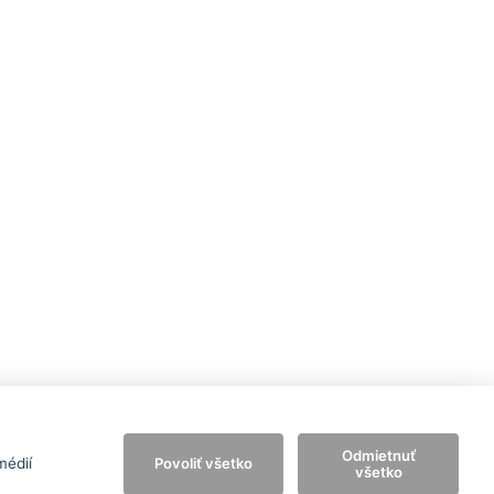
Odmietnuť
médií
Povoliť všetko
všetko