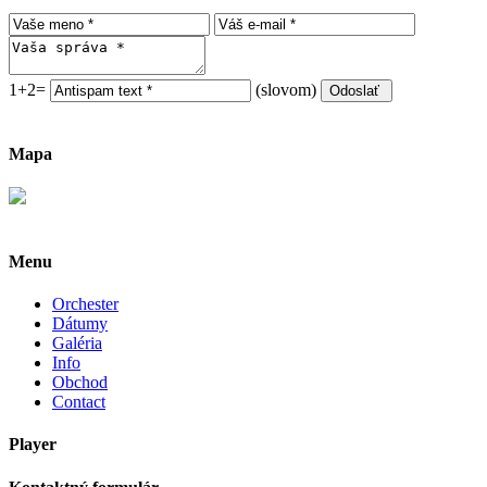
1+2=
(slovom)
Mapa
Menu
Orchester
Dátumy
Galéria
Info
Obchod
Contact
Player